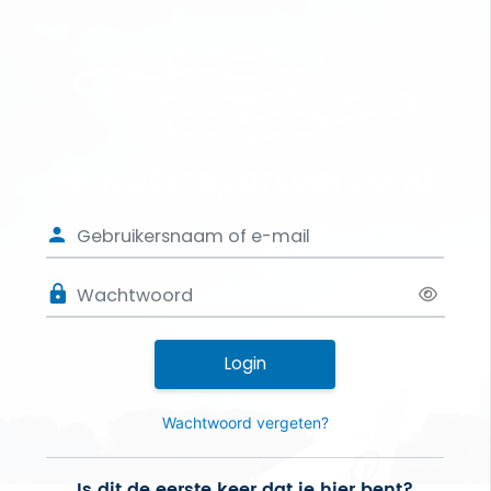
Ga naar hoofdinhoud
Login op Water
Gebruikersnaam of e-mail
Wachtwoord
Login
Wachtwoord vergeten?
Is dit de eerste keer dat je hier bent?