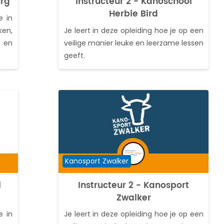
urg
Instructeur 2 - Kanoschool
Herbie Bird
e in
ken,
Je leert in deze opleiding hoe je op een
n en
veilige manier leuke en leerzame lessen
geeft.
Cursuscategorie
Kanosport Zwalker
l
Instructeur 2 - Kanosport
Zwalker
e in
Je leert in deze opleiding hoe je op een