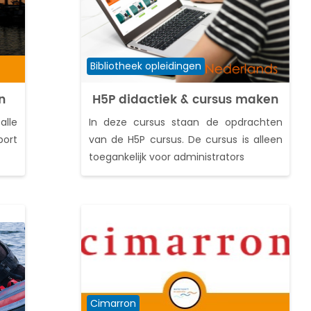
Cursuscategorie
Bibliotheek opleidingen
n
H5P didactiek & cursus maken
lle
In deze cursus staan de opdrachten
ort
van de H5P cursus. De cursus is alleen
toegankelijk voor administrators
Cursuscategorie
Cimarron