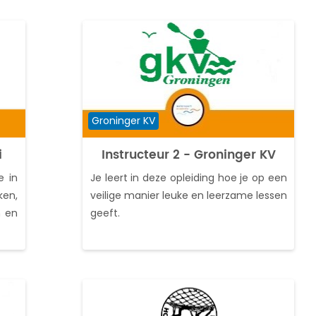
Cursuscategorie
Groninger KV
i
Instructeur 2 - Groninger KV
e in
Je leert in deze opleiding hoe je op een
ken,
veilige manier leuke en leerzame lessen
n en
geeft.