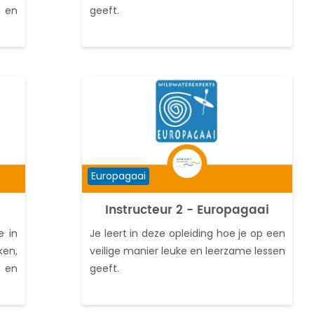
n en
geeft.
Cursuscategorie
Europagaai
Instructeur 2 - Europagaai
e in
Je leert in deze opleiding hoe je op een
ken,
veilige manier leuke en leerzame lessen
n en
geeft.