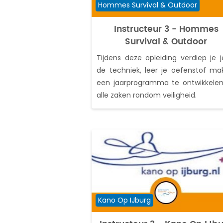
Cursuscategorie
Hommes Survival & Outdoor
Instructeur 3 - Hommes
Survival & Outdoor
Tijdens deze opleiding verdiep je j
de techniek, leer je oefenstof ma
een jaarprogramma te ontwikkele
alle zaken rondom veiligheid.
Cursuscategorie
Kano Op IJburg