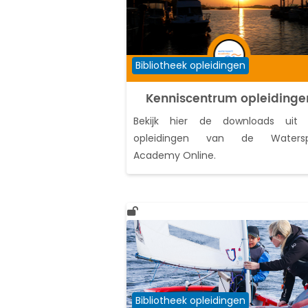
Cursuscategorie
Bibliotheek opleidingen
Kenniscentrum opleidinge
Bekijk hier de downloads uit a
opleidingen van de Watersp
Academy Online.
Cursuscategorie
Bibliotheek opleidingen