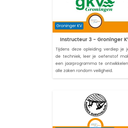
Cursuscategorie
Groninger KV
Instructeur 3 - Groninger 
Tijdens deze opleiding verdiep je j
de techniek, leer je oefenstof ma
een jaarprogramma te ontwikkele
alle zaken rondom veiligheid.