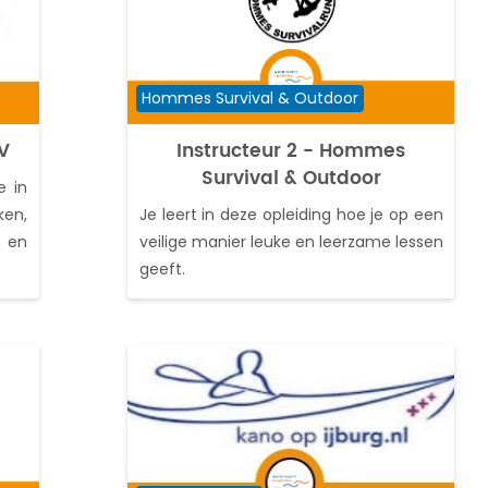
Cursuscategorie
Hommes Survival & Outdoor
KV
Instructeur 2 - Hommes
Survival & Outdoor
e in
ken,
Je leert in deze opleiding hoe je op een
n en
veilige manier leuke en leerzame lessen
geeft.