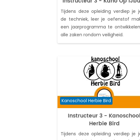
Instructeur 3 - Kano Op IJb
Tijdens deze opleiding verdiep je j
de techniek, leer je oefenstof ma
een jaarprogramma te ontwikkele
alle zaken rondom veiligheid.
Cursuscategorie
Kanoschool Herbie Bird
Instructeur 3 - Kanoschoo
Herbie Bird
Tijdens deze opleiding verdiep je j