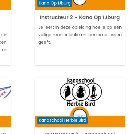
Cursuscategorie
Kano Op IJburg
Instructeur 2 - Kano Op IJburg
Je leert in deze opleiding hoe je op een
e in
veilige manier leuke en leerzame lessen
ken,
geeft.
n en
Cursuscategorie
Kanoschool Herbie Bird