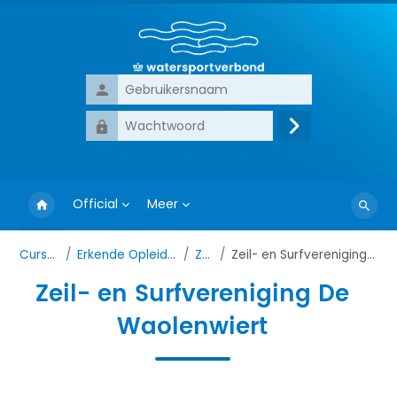
Ga naar hoofdinhoud
Gebruikersnaam
Wachtwoord
Login
Nog geen account? Meld je hier aan!
Official
Meer
Zoek
cursus
Cursussen
Erkende Opleidingslocaties
Zeilen
Zeil- en Surfvereniging De Waolenwiert
Zeil- en Surfvereniging De
Waolenwiert