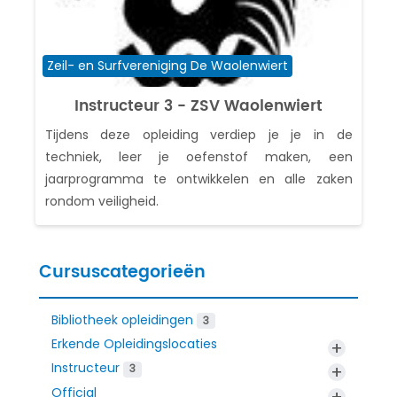
Cursuscategorie
Zeil- en Surfvereniging De Waolenwiert
Instructeur 3 - ZSV Waolenwiert
Tijdens deze opleiding verdiep je je in de
techniek, leer je oefenstof maken, een
jaarprogramma te ontwikkelen en alle zaken
rondom veiligheid.
Cursuscategorieën
Bibliotheek opleidingen
3
Erkende Opleidingslocaties
+
Instructeur
+
3
Official
+