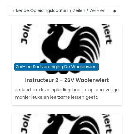
Cursuscategorieën
Cursuscategorie
Zeil- en Surfvereniging De Waolenwiert
Instructeur 2 - ZSV Waolenwiert
Je leert in deze opleiding hoe je op een veilige
manier leuke en leerzame lessen geeft.