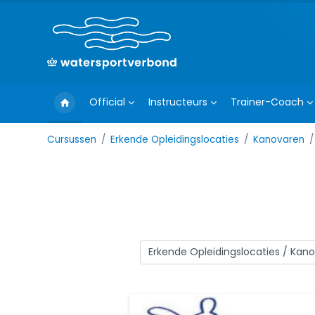
Ga naar hoofdinhoud
Official
Instructeurs
Trainer-Coach
Cursussen
Erkende Opleidingslocaties
Kanovaren
Cursuscategorieën