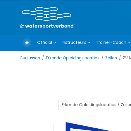
Ga naar hoofdinhoud
Official
Instructeurs
Trainer-Coach
Cursussen
Erkende Opleidingslocaties
Zeilen
ZV 
Cursuscategorieën