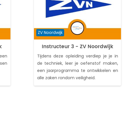
Cursuscategorie
ZV Noordwijk
k
Instructeur 3 - ZV Noordwijk
 een
Tijdens deze opleiding verdiep je je in
ssen
de techniek, leer je oefenstof maken,
een jaarprogramma te ontwikkelen en
alle zaken rondom veiligheid.